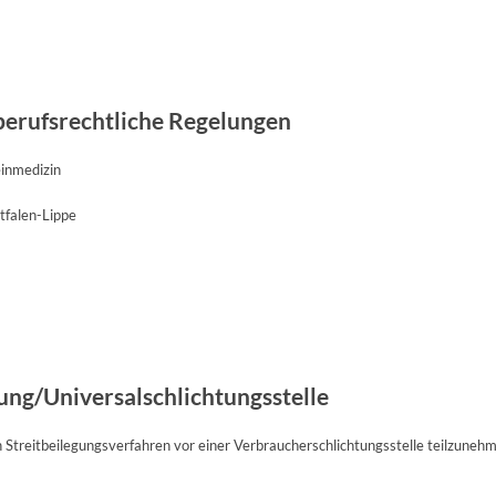
berufsrechtliche Regelungen
einmedizin
falen-Lippe
ung/Universalschlichtungsstelle
 an Streitbeilegungsverfahren vor einer Verbraucherschlichtungsstelle teilzuneh