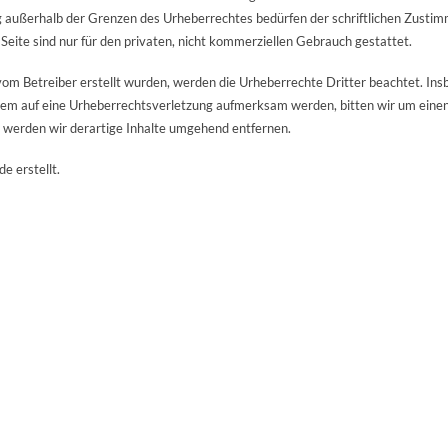
 außerhalb der Grenzen des Urheberrechtes bedürfen der schriftlichen Zustim
Seite sind nur für den privaten, nicht kommerziellen Gebrauch gestattet.
t vom Betreiber erstellt wurden, werden die Urheberrechte Dritter beachtet. In
zdem auf eine Urheberrechtsverletzung aufmerksam werden, bitten wir um eine
werden wir derartige Inhalte umgehend entfernen.
e erstellt.
men
Vita
MFA gesucht
Impressum
Date