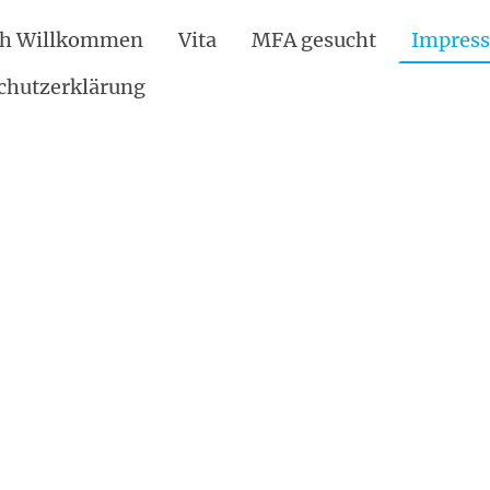
ch Willkommen
Vita
MFA gesucht
Impres
chutzerklärung